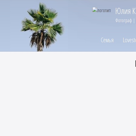
Юлия К
Фотограф |
Семья
Lovest