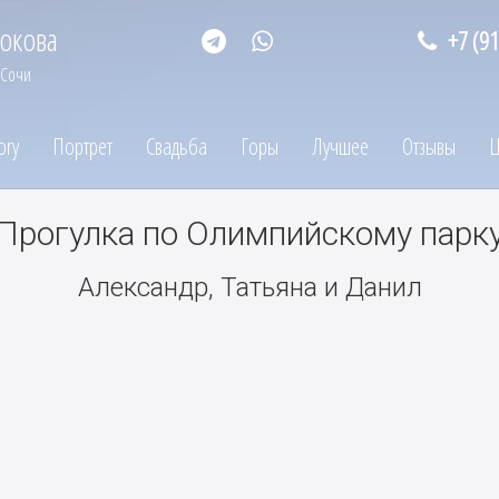
окова
+7 (9
 Сочи
ory
Портрет
Свадьба
Горы
Лучшее
Отзывы
Ц
Прогулка по Олимпийскому парк
Александр, Татьяна и Данил