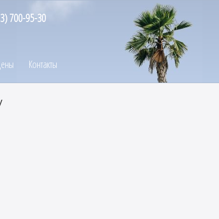
13) 700-95-30
ены
Контакты
у