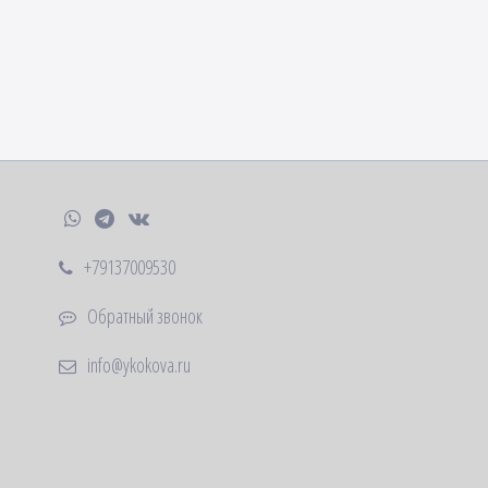
+79137009530
Обратный звонок
info@ykokova.ru