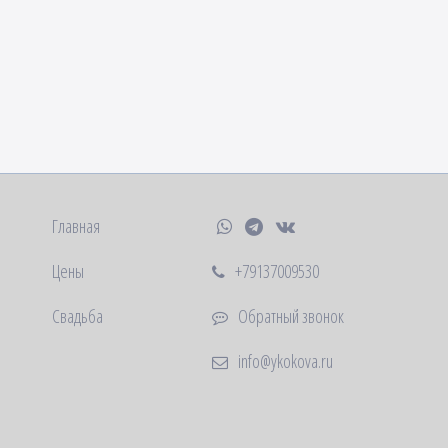
Главная
Цены
+79137009530
Свадьба
Обратный звонок
info@ykokova.ru