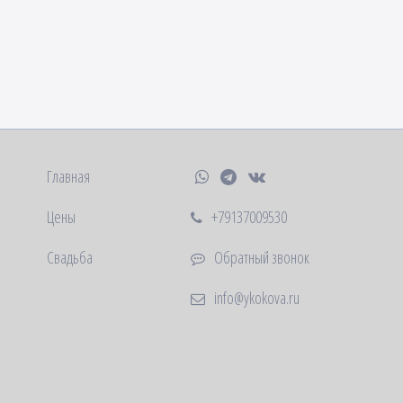
Главная
Цены
+79137009530
Свадьба
Обратный звонок
info@ykokova.ru